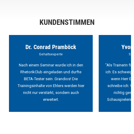
KUNDENSTIMMEN
Dr. Conrad Pramböck
Yvon
Gehaltsexperte
Sch
Nach einem Seminar wurde ich in den
"Als Trainerin f
RhetorikClub eingeladen und durfte
ich: Es schweigt
BETA-Tester sein. Grandios! Die
wenn Herr Ehl
Trainingsinhalte von Ehlers werden hier
schreibe ich: W
nicht nur verstärkt, sondern auch
richtig ges
erweitert.
Schauspielerin 