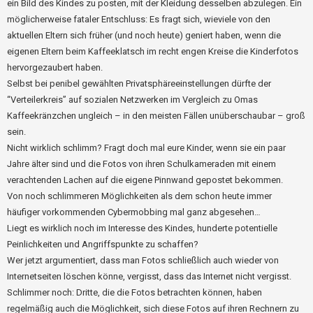
ein Bild des Kindes zu posten, mit der Kleidung desselben abzulegen. Ein
möglicherweise fataler Entschluss: Es fragt sich, wieviele von den
aktuellen Eltern sich früher (und noch heute) geniert haben, wenn die
eigenen Eltern beim Kaffeeklatsch im recht engen Kreise die Kinderfotos
hervorgezaubert haben.
Selbst bei penibel gewählten Privatsphäreeinstellungen dürfte der
“Verteilerkreis” auf sozialen Netzwerken im Vergleich zu Omas
Kaffeekränzchen ungleich – in den meisten Fällen unüberschaubar – groß
sein.
Nicht wirklich schlimm? Fragt doch mal eure Kinder, wenn sie ein paar
Jahre älter sind und die Fotos von ihren Schulkameraden mit einem
verachtenden Lachen auf die eigene Pinnwand gepostet bekommen.
Von noch schlimmeren Möglichkeiten als dem schon heute immer
häufiger vorkommenden Cybermobbing mal ganz abgesehen…
Liegt es wirklich noch im Interesse des Kindes, hunderte potentielle
Peinlichkeiten und Angriffspunkte zu schaffen?
Wer jetzt argumentiert, dass man Fotos schließlich auch wieder von
Internetseiten löschen könne, vergisst, dass das Internet nicht vergisst.
Schlimmer noch: Dritte, die die Fotos betrachten können, haben
regelmäßig auch die Möglichkeit, sich diese Fotos auf ihren Rechnern zu