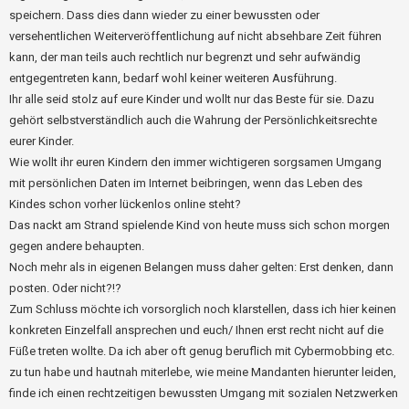
speichern. Dass dies dann wieder zu einer bewussten oder
versehentlichen Weiterveröffentlichung auf nicht absehbare Zeit führen
kann, der man teils auch rechtlich nur begrenzt und sehr aufwändig
entgegentreten kann, bedarf wohl keiner weiteren Ausführung.
Ihr alle seid stolz auf eure Kinder und wollt nur das Beste für sie. Dazu
gehört selbstverständlich auch die Wahrung der Persönlichkeitsrechte
eurer Kinder.
Wie wollt ihr euren Kindern den immer wichtigeren sorgsamen Umgang
mit persönlichen Daten im Internet beibringen, wenn das Leben des
Kindes schon vorher lückenlos online steht?
Das nackt am Strand spielende Kind von heute muss sich schon morgen
gegen andere behaupten.
Noch mehr als in eigenen Belangen muss daher gelten: Erst denken, dann
posten. Oder nicht?!?
Zum Schluss möchte ich vorsorglich noch klarstellen, dass ich hier keinen
konkreten Einzelfall ansprechen und euch/ Ihnen erst recht nicht auf die
Füße treten wollte. Da ich aber oft genug beruflich mit Cybermobbing etc.
zu tun habe und hautnah miterlebe, wie meine Mandanten hierunter leiden,
finde ich einen rechtzeitigen bewussten Umgang mit sozialen Netzwerken