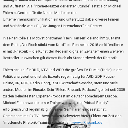
und Auftreten. Als “Internet-Nutzer der ersten Stunde” setzt sich Michael
Ehlers außerdem für die Neuen Medien in der
Unternehmenskommunikation ein und unterstützt dabei diverse Firmen
und Verbände wie z.B. „Die Jungen Unternehmer“ als Berater.
In seiner Rolle als Motivationstrainer “Hein Hansen” gelang ihm 2014 mit
dem Buch „Der Fisch stinkt vom Kopf” ein Bestseller. 2018 veröffentlichte
er mit „Rhetorik – die Kunst der Rede im digitalen Zeitalter“ einen weiteren
Bestseller. Inzwischen gilt dieses Buch als Standardwerk der Rhetorik.
Ehlers hat u.a. für BILD, NTV und WDR die großen TV-Duelle (Triele) in der
Politik analysiert und ist als Experte regelmäßig für ARD, ZDF, Focus-
Online, BR, NDR, Radio Gong, R.SH, WirtschaftsWoche, stern und viele
andere Medien im Einsatz. Sein “Ehlers-Rhetorik-Podcast” gehört seit 2008
zu den beliebtesten Experten-Podcast im deutschsprachigem Europa.
Michael Ehlers war der erste Trainer weltweit, der “Virtual-Reality“
erfolgreich und regelmäßig in seinen Seminaren eingesetzt hat.
Gemeinsam mit Ex-TV-Löwe Jochen Schweizer bietet Ehlers zur Zeit das
“modernste Rhetorik-Training der Welt an:
www.i-Rhetorik.de