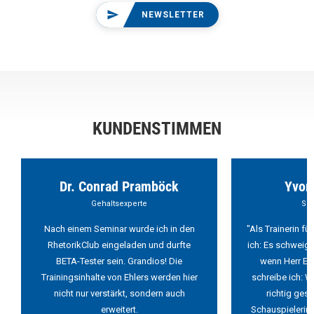
NEWSLETTER
KUNDENSTIMMEN
Dr. Conrad Pramböck
Yvon
Gehaltsexperte
Sch
Nach einem Seminar wurde ich in den
"Als Trainerin f
RhetorikClub eingeladen und durfte
ich: Es schweigt
BETA-Tester sein. Grandios! Die
wenn Herr Ehl
Trainingsinhalte von Ehlers werden hier
schreibe ich: W
nicht nur verstärkt, sondern auch
richtig ges
erweitert.
Schauspielerin 