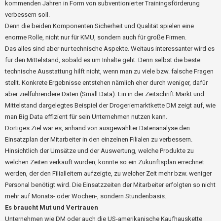
kommenden Jahren in Form von subventionierter Trainingsförderung
verbessern soll.
Denn die beiden Komponenten Sicherheit und Qualität spielen eine
enorme Rolle, nicht nur für KMU, sondern auch für große Firmen.
Das alles sind aber nur technische Aspekte. Weitaus interessanter wird es
für den Mittelstand, sobald es um Inhalte geht. Denn selbst die beste
technische Ausstattung hilft nicht, wenn man zu viele bzw. falsche Fragen
stellt. Konkrete Ergebnisse entstehen nämlich eher durch weniger, dafür
aber zielführendere Daten (Small Data). Ein in der Zeitschrift Markt und
Mittelstand dargelegtes Beispiel der Drogeriemarktkette DM zeigt auf, wie
man Big Data effizient für sein Unternehmen nutzen kann.
Dortiges Ziel war es, anhand von ausgewählter Datenanalyse den
Einsatzplan der Mitarbeiter in den einzelnen Filialen zu verbessern.
Hinsichtlich der Umsätze und der Auswertung, welche Produkte zu
welchen Zeiten verkauft wurden, konnte so ein Zukunftsplan errechnet
werden, der den Filialleitern aufzeigte, zu welcher Zeit mehr bzw. weniger
Personal benötigt wird. Die Einsatzzeiten der Mitarbeiter erfolgten so nicht
mehr auf Monats- oder Wochen-, sondern Stundenbasis.
Es braucht Mut und Vertrauen
Unternehmen wie DM oder auch die US-amerikanische Kaufhauskette