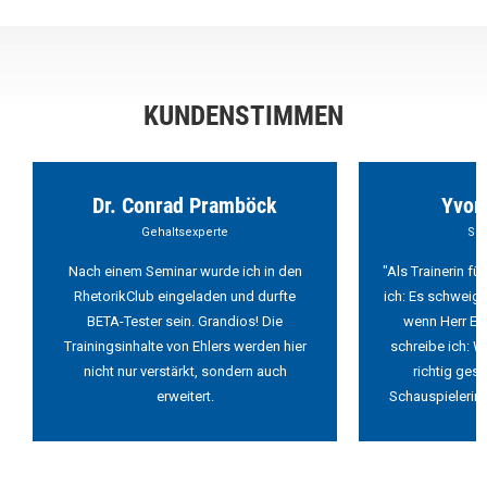
KUNDENSTIMMEN
Dr. Conrad Pramböck
Yvon
Gehaltsexperte
Sch
Nach einem Seminar wurde ich in den
"Als Trainerin f
RhetorikClub eingeladen und durfte
ich: Es schweigt
BETA-Tester sein. Grandios! Die
wenn Herr Ehl
Trainingsinhalte von Ehlers werden hier
schreibe ich: W
nicht nur verstärkt, sondern auch
richtig ges
erweitert.
Schauspielerin 