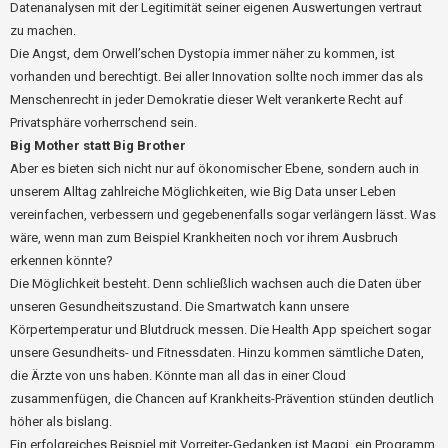
Datenanalysen mit der Legitimität seiner eigenen Auswertungen vertraut
zu machen.
Die Angst, dem Orwell’schen Dystopia immer näher zu kommen, ist
vorhanden und berechtigt. Bei aller Innovation sollte noch immer das als
Menschenrecht in jeder Demokratie dieser Welt verankerte Recht auf
Privatsphäre vorherrschend sein.
Big Mother statt Big Brother
Aber es bieten sich nicht nur auf ökonomischer Ebene, sondern auch in
unserem Alltag zahlreiche Möglichkeiten, wie Big Data unser Leben
vereinfachen, verbessern und gegebenenfalls sogar verlängern lässt. Was
wäre, wenn man zum Beispiel Krankheiten noch vor ihrem Ausbruch
erkennen könnte?
Die Möglichkeit besteht. Denn schließlich wachsen auch die Daten über
unseren Gesundheitszustand. Die Smartwatch kann unsere
Körpertemperatur und Blutdruck messen. Die Health App speichert sogar
unsere Gesundheits- und Fitnessdaten. Hinzu kommen sämtliche Daten,
die Ärzte von uns haben. Könnte man all das in einer Cloud
zusammenfügen, die Chancen auf Krankheits-Prävention stünden deutlich
höher als bislang.
Ein erfolgreiches Beispiel mit Vorreiter-Gedanken ist Magpi, ein Programm