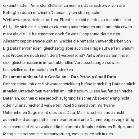
erkannt hatten. An erster Stelle ist zu nennen, dass sich zwei von drei
Befragten durch effiziente Datenanalysen strategische
Wettbewerbsvorteile erhofften. Ebenfalls nicht minder zu beachten sind
61 %, die sich eine Umsatzsteigerung ausrechneten und immerhin etwas
mehr als die Hälfte stimmten noch für eine Einsparung der Kosten.
Allesamt imponierende Zahlen, welche die rentable Verwendbarkeit von
Big Data hervorheben, gleichzeitig aber auch die Frage aufwerfen, warum
das Prozedere noch nicht derart verbreitet ist? Antworten darauf finden
sich gleichermaßen in infrastrukturellen Voraussetzungen sowie in
finanziellen und moralischen Bedenken.
Es kommt nicht auf die Größe an – Das Prinzip Small Data
Einhergehend mit der Softwareentwicklung befindet sich Big Data nämlich
in vielen Unternehmen weiterhin im Frühstadium. Diese häufen zahlreiche
Daten an, können diese jedoch aufgrund falscher Abspeicherung nicht
oder nur unzureichend verwerten. Axel Schmied vom Software-
Unternehmen Sage nennt dies Lost Data. Man ist schlicht noch nicht
ausreichend ausgestattet, um derart exorbitante Datenmengen zugkräftig
zu sichern und zu verwalten. Hinzu kommt oftmals fehlendes Budget und
Mangel an personeller Verantwortung, was sich jedoch in den