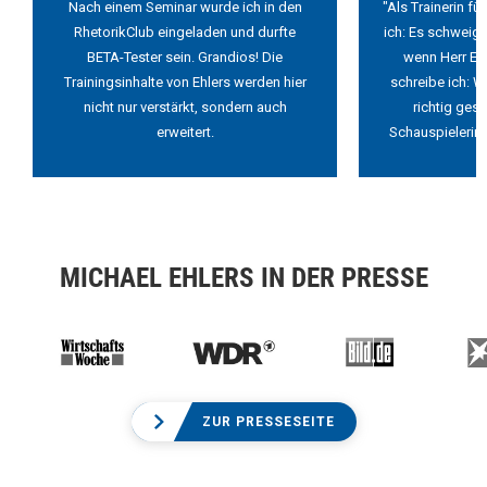
Nach einem Seminar wurde ich in den
"Als Trainerin f
RhetorikClub eingeladen und durfte
ich: Es schweigt
BETA-Tester sein. Grandios! Die
wenn Herr Ehl
Trainingsinhalte von Ehlers werden hier
schreibe ich: W
nicht nur verstärkt, sondern auch
richtig ges
erweitert.
Schauspielerin 
MICHAEL EHLERS IN DER PRESSE
ZUR PRESSESEITE