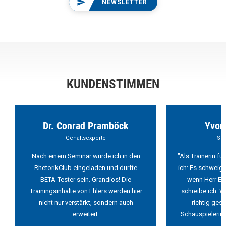
NEWSLETTER
KUNDENSTIMMEN
Dr. Conrad Pramböck
Yvon
Gehaltsexperte
Sch
Nach einem Seminar wurde ich in den
"Als Trainerin f
RhetorikClub eingeladen und durfte
ich: Es schweigt
BETA-Tester sein. Grandios! Die
wenn Herr Ehl
Trainingsinhalte von Ehlers werden hier
schreibe ich: W
nicht nur verstärkt, sondern auch
richtig ges
erweitert.
Schauspielerin 