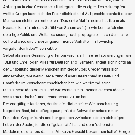
Anfang an in eine Gemeinschaft integriert, die er eigentlich bekämpfen
wollte. Greger kann sich der Freundlichkeit und Aufgeschlossenheit dieser
Menschen nicht mehr entziehen. “Das erste Mal in meiner Laufbahn als
Neonazi kam in mir das Gefühl von Scham auf. (…) wie konnte ich eine
derartige Politik und Weltanschauung noch propagieren, nach dem ich ein
so herzliches und unvoreingenommenes Verhalten im Township
vorgefunden habe?” schreibt er.
Selbst als seine Gesinnung offenbar wird, als ihn seine Tätowierungen wie
“Blut und Ehre” oder “Alles für Deutschland” verraten, ändert sich nichts an
der Einstellung dieser Menschen ihm gegenüber. Greger muss sich
eingestehen, wie wenig Bedeutung dieser Unterschied in Haut- und
Haarfarbe im Zwischenmenschlichen hat, wie weltfremd seine
rassistische Ideologie ist und wie wenig sie mit seinen eigenen Idealen
von Kameradschaft und Freundschaft zu tun hat.
Der endgültige Auslöser, der ihn die Idiotie seiner Weltanschauung
begreifen lässt, ist die Begegnung mit der Schwester seines neuen
Freundes. Greger ist hin und her gerissen zwischen seinem bisheriges
Leben, der Sache, für die er “gekämpft” hat und dem “schönsten
Mädchen, das ich bis dahin in Afrika zu Gesicht bekommen hatte”. Greger