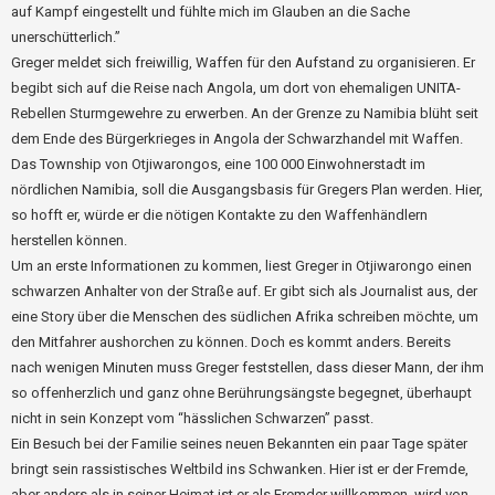
auf Kampf eingestellt und fühlte mich im Glauben an die Sache
unerschütterlich.”
Greger meldet sich freiwillig, Waffen für den Aufstand zu organisieren. Er
begibt sich auf die Reise nach Angola, um dort von ehemaligen UNITA-
Rebellen Sturmgewehre zu erwerben. An der Grenze zu Namibia blüht seit
dem Ende des Bürgerkrieges in Angola der Schwarzhandel mit Waffen.
Das Township von Otjiwarongos, eine 100 000 Einwohnerstadt im
nördlichen Namibia, soll die Ausgangsbasis für Gregers Plan werden. Hier,
so hofft er, würde er die nötigen Kontakte zu den Waffenhändlern
herstellen können.
Um an erste Informationen zu kommen, liest Greger in Otjiwarongo einen
schwarzen Anhalter von der Straße auf. Er gibt sich als Journalist aus, der
eine Story über die Menschen des südlichen Afrika schreiben möchte, um
den Mitfahrer aushorchen zu können. Doch es kommt anders. Bereits
nach wenigen Minuten muss Greger feststellen, dass dieser Mann, der ihm
so offenherzlich und ganz ohne Berührungsängste begegnet, überhaupt
nicht in sein Konzept vom “hässlichen Schwarzen” passt.
Ein Besuch bei der Familie seines neuen Bekannten ein paar Tage später
bringt sein rassistisches Weltbild ins Schwanken. Hier ist er der Fremde,
aber anders als in seiner Heimat ist er als Fremder willkommen, wird von