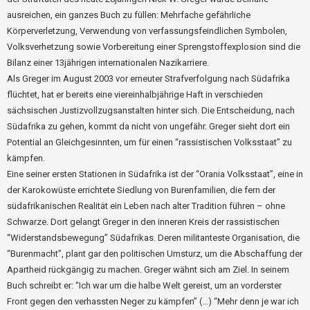
ausreichen, ein ganzes Buch zu füllen: Mehrfache gefährliche
Körperverletzung, Verwendung von verfassungsfeindlichen Symbolen,
Volksverhetzung sowie Vorbereitung einer Sprengstoffexplosion sind die
Bilanz einer 13jährigen internationalen Nazikarriere.
Als Greger im August 2003 vor erneuter Strafverfolgung nach Südafrika
flüchtet, hat er bereits eine viereinhalbjährige Haft in verschieden
sächsischen Justizvollzugsanstalten hinter sich. Die Entscheidung, nach
Südafrika zu gehen, kommt da nicht von ungefähr. Greger sieht dort ein
Potential an Gleichgesinnten, um für einen “rassistischen Volksstaat” zu
kämpfen.
Eine seiner ersten Stationen in Südafrika ist der “Orania Volksstaat”, eine in
der Karokowüste errichtete Siedlung von Burenfamilien, die fern der
südafrikanischen Realität ein Leben nach alter Tradition führen – ohne
Schwarze. Dort gelangt Greger in den inneren Kreis der rassistischen
“Widerstandsbewegung” Südafrikas. Deren militanteste Organisation, die
“Burenmacht”, plant gar den politischen Umsturz, um die Abschaffung der
Apartheid rückgängig zu machen. Greger wähnt sich am Ziel. In seinem
Buch schreibt er: “Ich war um die halbe Welt gereist, um an vorderster
Front gegen den verhassten Neger zu kämpfen” (…) “Mehr denn je war ich