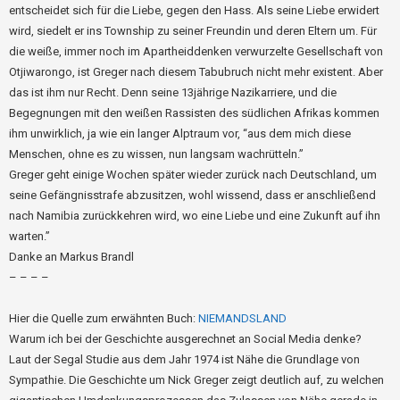
entscheidet sich für die Liebe, gegen den Hass. Als seine Liebe erwidert
wird, siedelt er ins Township zu seiner Freundin und deren Eltern um. Für
die weiße, immer noch im Apartheiddenken verwurzelte Gesellschaft von
Otjiwarongo, ist Greger nach diesem Tabubruch nicht mehr existent. Aber
das ist ihm nur Recht. Denn seine 13jährige Nazikarriere, und die
Begegnungen mit den weißen Rassisten des südlichen Afrikas kommen
ihm unwirklich, ja wie ein langer Alptraum vor, “aus dem mich diese
Menschen, ohne es zu wissen, nun langsam wachrütteln.”
Greger geht einige Wochen später wieder zurück nach Deutschland, um
seine Gefängnisstrafe abzusitzen, wohl wissend, dass er anschließend
nach Namibia zurückkehren wird, wo eine Liebe und eine Zukunft auf ihn
warten.”
Danke an Markus Brandl
– – – –
Hier die Quelle zum erwähnten Buch:
NIEMANDSLAND
Warum ich bei der Geschichte ausgerechnet an Social Media denke?
Laut der Segal Studie aus dem Jahr 1974 ist Nähe die Grundlage von
Sympathie. Die Geschichte um Nick Greger zeigt deutlich auf, zu welchen