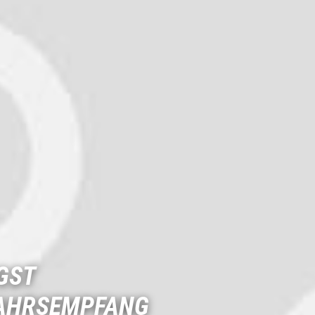
GST
JAHRSEMPFANG