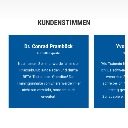
KUNDENSTIMMEN
Dr. Conrad Pramböck
Yvon
Gehaltsexperte
Sch
Nach einem Seminar wurde ich in den
"Als Trainerin f
RhetorikClub eingeladen und durfte
ich: Es schweigt
BETA-Tester sein. Grandios! Die
wenn Herr Ehl
Trainingsinhalte von Ehlers werden hier
schreibe ich: W
nicht nur verstärkt, sondern auch
richtig ges
erweitert.
Schauspielerin 