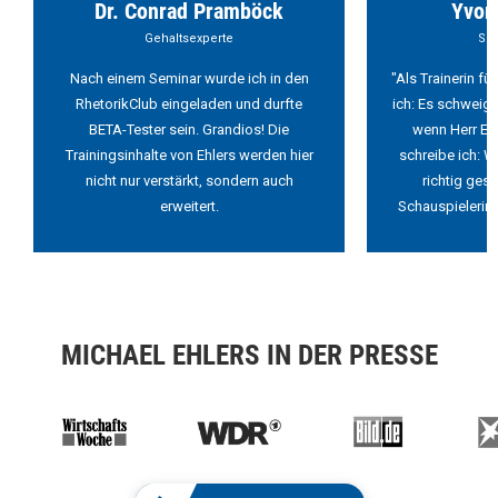
Dr. Conrad Pramböck
Yvon
Gehaltsexperte
Sch
Nach einem Seminar wurde ich in den
"Als Trainerin f
RhetorikClub eingeladen und durfte
ich: Es schweigt
BETA-Tester sein. Grandios! Die
wenn Herr Ehl
Trainingsinhalte von Ehlers werden hier
schreibe ich: W
nicht nur verstärkt, sondern auch
richtig ges
erweitert.
Schauspielerin 
MICHAEL EHLERS IN DER PRESSE