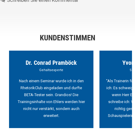
Schreiben Sie einen Kommentar
KUNDENSTIMMEN
Dr. Conrad Pramböck
Yvon
Gehaltsexperte
Sch
Nach einem Seminar wurde ich in den
"Als Trainerin f
RhetorikClub eingeladen und durfte
ich: Es schweigt
BETA-Tester sein. Grandios! Die
wenn Herr Ehl
Trainingsinhalte von Ehlers werden hier
schreibe ich: W
nicht nur verstärkt, sondern auch
richtig ges
erweitert.
Schauspielerin 