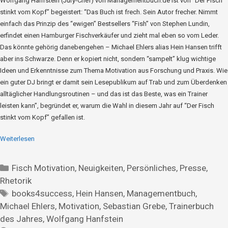
Wolfgang Hanfstein (Jury-Chef) von Managementbuch.de ist von “Der Fisch
stinkt vom Kopf” begeistert: “Das Buch ist frech. Sein Autor frecher. Nimmt
einfach das Prinzip des “ewigen” Bestsellers “Fish” von Stephen Lundin,
erfindet einen Hamburger Fischverkäufer und zieht mal eben so vom Leder.
Das könnte gehörig danebengehen – Michael Ehlers alias Hein Hansen trifft
aber ins Schwarze. Denn er kopiert nicht, sondern “sampelt” klug wichtige
Ideen und Erkenntnisse zum Thema Motivation aus Forschung und Praxis. Wie
ein guter DJ bringt er damit sein Lesepublikum auf Trab und zum Überdenken
alltäglicher Handlungsroutinen – und das ist das Beste, was ein Trainer
leisten kann”, begründet er, warum die Wahl in diesem Jahr auf “Der Fisch
stinkt vom Kopf” gefallen ist.
Weiterlesen
Fisch Motivation
,
Neuigkeiten
,
Persönliches
,
Presse
,
Rhetorik
books4success
,
Hein Hansen
,
Managementbuch
,
Michael Ehlers
,
Motivation
,
Sebastian Grebe
,
Trainerbuch
des Jahres
,
Wolfgang Hanfstein