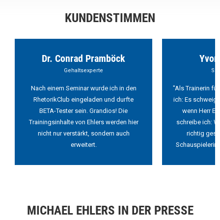
KUNDENSTIMMEN
Dr. Conrad Pramböck
Yvon
Gehaltsexperte
Sch
Nach einem Seminar wurde ich in den
"Als Trainerin f
RhetorikClub eingeladen und durfte
ich: Es schweigt
BETA-Tester sein. Grandios! Die
wenn Herr Ehl
Trainingsinhalte von Ehlers werden hier
schreibe ich: W
nicht nur verstärkt, sondern auch
richtig ges
erweitert.
Schauspielerin 
MICHAEL EHLERS IN DER PRESSE