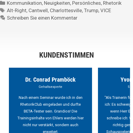
Kommunikation
,
Neuigkeiten
,
Persönliches
,
Rhetorik
Alt-Right
,
Cantwell
,
Charlottesville
,
Trump
,
VICE
Schreiben Sie einen Kommentar
KUNDENSTIMMEN
Dr. Conrad Pramböck
Yvon
Gehaltsexperte
Sch
Nach einem Seminar wurde ich in den
"Als Trainerin f
RhetorikClub eingeladen und durfte
ich: Es schweigt
BETA-Tester sein. Grandios! Die
wenn Herr Ehl
Trainingsinhalte von Ehlers werden hier
schreibe ich: W
nicht nur verstärkt, sondern auch
richtig ges
erweitert.
Schauspielerin 