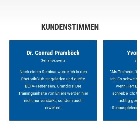
KUNDENSTIMMEN
Dr. Conrad Pramböck
Yvon
Gehaltsexperte
Sch
Nach einem Seminar wurde ich in den
"Als Trainerin f
RhetorikClub eingeladen und durfte
ich: Es schweigt
BETA-Tester sein. Grandios! Die
wenn Herr Ehl
Trainingsinhalte von Ehlers werden hier
schreibe ich: W
nicht nur verstärkt, sondern auch
richtig ges
erweitert.
Schauspielerin 