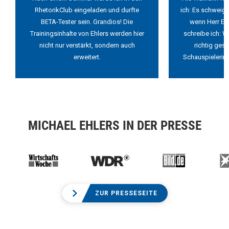
RhetorikClub eingeladen und durfte
ich: Es schweigt
BETA-Tester sein. Grandios! Die
wenn Herr Ehl
Trainingsinhalte von Ehlers werden hier
schreibe ich: W
nicht nur verstärkt, sondern auch
richtig ges
erweitert.
Schauspielerin 
MICHAEL EHLERS IN DER PRESSE
ZUR PRESSESEITE