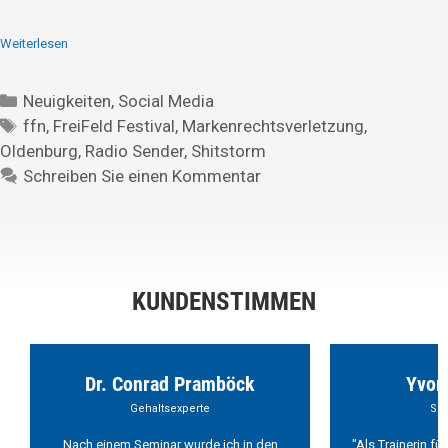
Weiterlesen
Neuigkeiten
,
Social Media
ffn
,
FreiFeld Festival
,
Markenrechtsverletzung
,
Oldenburg
,
Radio Sender
,
Shitstorm
Schreiben Sie einen Kommentar
KUNDENSTIMMEN
Dr. Conrad Pramböck
Yvon
Gehaltsexperte
Sch
Nach einem Seminar wurde ich in den
"Als Trainerin f