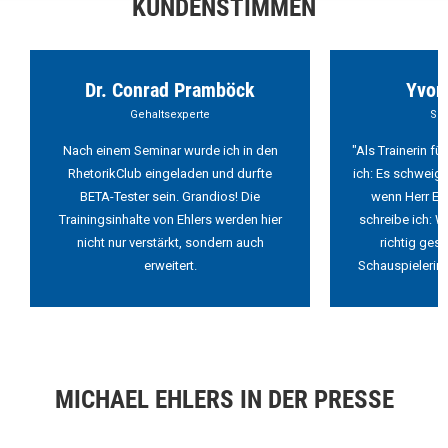
KUNDENSTIMMEN
Dr. Conrad Pramböck
Yvon
Gehaltsexperte
Sch
Nach einem Seminar wurde ich in den
"Als Trainerin f
RhetorikClub eingeladen und durfte
ich: Es schweigt
BETA-Tester sein. Grandios! Die
wenn Herr Ehl
Trainingsinhalte von Ehlers werden hier
schreibe ich: W
nicht nur verstärkt, sondern auch
richtig ges
erweitert.
Schauspielerin 
MICHAEL EHLERS IN DER PRESSE