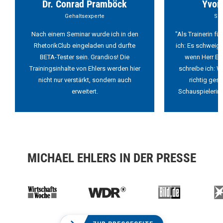
Dr. Conrad Pramböck
Yvon
Gehaltsexperte
Sch
Nach einem Seminar wurde ich in den
"Als Trainerin f
RhetorikClub eingeladen und durfte
ich: Es schweigt
BETA-Tester sein. Grandios! Die
wenn Herr Ehl
Trainingsinhalte von Ehlers werden hier
schreibe ich: W
nicht nur verstärkt, sondern auch
richtig ges
erweitert.
Schauspielerin 
MICHAEL EHLERS IN DER PRESSE