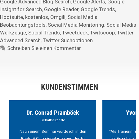
Google Advanced Blog Search
,
Google Alerts
,
Google
Insight for Search
,
Google Reader
,
Google Trends
,
Hootsuite
,
kostenlos
,
Omgili
,
Social Media
Beobachtungstools
,
Social Media Monitoring
,
Social Media
Werkzeuge
,
Social Trends
,
Tweetdeck
,
Twitscoop
,
Twitter
Advanced Search
,
Twitter Suchoptionen
Schreiben Sie einen Kommentar
KUNDENSTIMMEN
Dr. Conrad Pramböck
Yvon
Gehaltsexperte
Sch
Nach einem Seminar wurde ich in den
"Als Trainerin f
RhetorikClub eingeladen und durfte
ich: Es schweigt