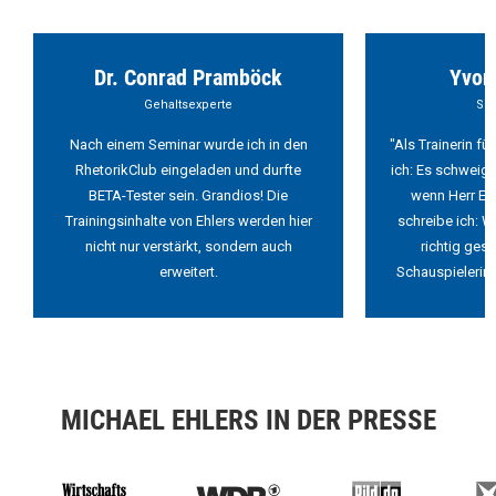
Dr. Conrad Pramböck
Yvon
Gehaltsexperte
Sch
Nach einem Seminar wurde ich in den
"Als Trainerin f
RhetorikClub eingeladen und durfte
ich: Es schweigt
BETA-Tester sein. Grandios! Die
wenn Herr Ehl
Trainingsinhalte von Ehlers werden hier
schreibe ich: W
nicht nur verstärkt, sondern auch
richtig ges
erweitert.
Schauspielerin 
MICHAEL EHLERS IN DER PRESSE