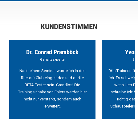
KUNDENSTIMMEN
Dr. Conrad Pramböck
Yvon
Gehaltsexperte
Sch
Nach einem Seminar wurde ich in den
"Als Trainerin f
RhetorikClub eingeladen und durfte
ich: Es schweigt
BETA-Tester sein. Grandios! Die
wenn Herr Ehl
Trainingsinhalte von Ehlers werden hier
schreibe ich: W
nicht nur verstärkt, sondern auch
richtig ges
erweitert.
Schauspielerin 