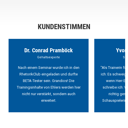
KUNDENSTIMMEN
Dr. Conrad Pramböck
Yvon
Gehaltsexperte
Sch
Nach einem Seminar wurde ich in den
"Als Trainerin f
RhetorikClub eingeladen und durfte
ich: Es schweigt
BETA-Tester sein. Grandios! Die
wenn Herr Ehl
Trainingsinhalte von Ehlers werden hier
schreibe ich: W
nicht nur verstärkt, sondern auch
richtig ges
erweitert.
Schauspielerin 