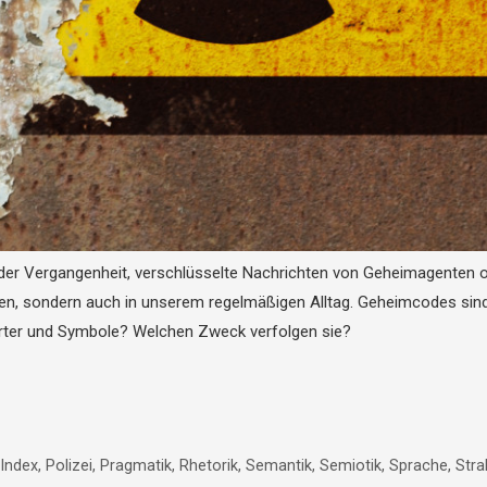
r Vergangenheit, verschlüsselte Nachrichten von Geheimagenten ode
hen, sondern auch in unserem regelmäßigen Alltag. Geheimcodes sin
örter und Symbole? Welchen Zweck verfolgen sie?
Index
,
Polizei
,
Pragmatik
,
Rhetorik
,
Semantik
,
Semiotik
,
Sprache
,
Stra