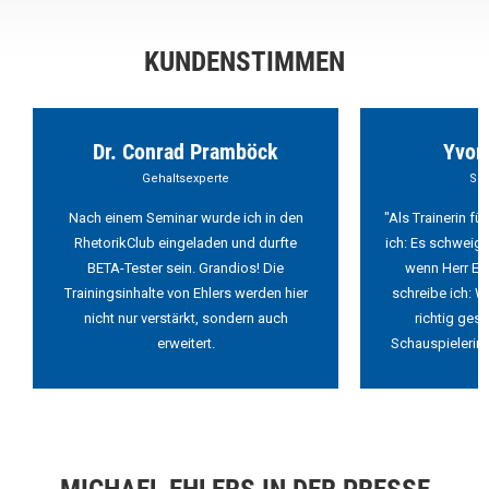
KUNDENSTIMMEN
Dr. Conrad Pramböck
Yvon
Gehaltsexperte
Sch
Nach einem Seminar wurde ich in den
"Als Trainerin f
RhetorikClub eingeladen und durfte
ich: Es schweigt
BETA-Tester sein. Grandios! Die
wenn Herr Ehl
Trainingsinhalte von Ehlers werden hier
schreibe ich: W
nicht nur verstärkt, sondern auch
richtig ges
erweitert.
Schauspielerin 